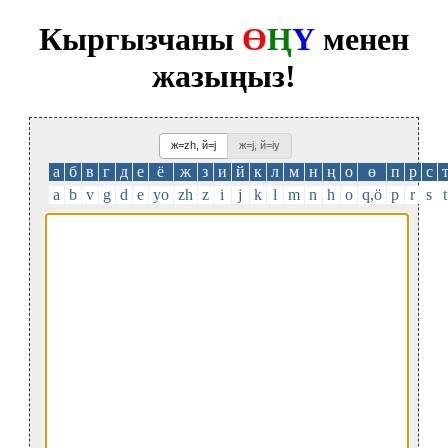
Кыргызчаны
Ө
Ң
Ү
менен
жазыңыз!
ж=zh, й=j
ж=j, й=iy
а
б
в
г
д
е
ё
ж
з
и
й
к
л
м
н
ң
о
ө
п
р
с
a
b
v
g
d
e
yo
zh
z
i
j
k
l
m
n
h
o
q,ö
p
r
s
t