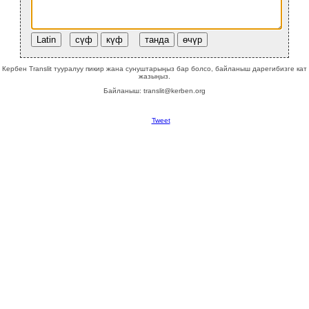
Кербен Translit тууралуу пикир жана сунуштарыңыз бар болсо, байланыш дарегибизге кат
жазыңыз.
Байланыш: translit@kerben.org
Tweet